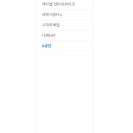
케이렙 엔터프라이즈
세무사랑Pro
스마트백업
다래ERP
e공단