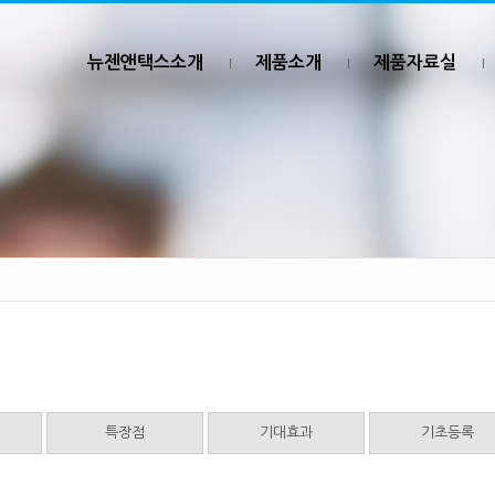
뉴젠앤택스소개
제품소개
제품자료실
특장점
기대효과
기초등록